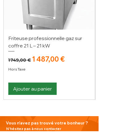
Friteuse professionnelle gaz sur
coffre 21 L – 21 kW
Prix original
Prix promotionnel
1 487,00 €
1 749,00 €
Hors Taxe
Ajouter au panier
Vous n'avez pas trouvé votre bonheur ?
N'hésitez pas à nous contacter