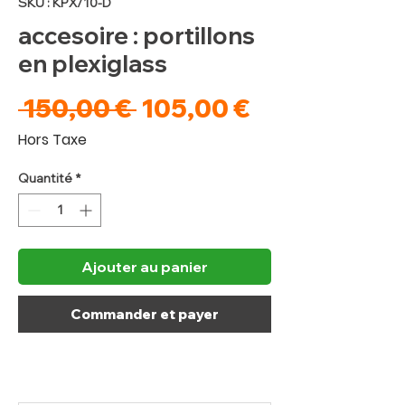
SKU : KPX/10-D
accesoire : portillons
en plexiglass
Prix
Prix
 150,00 € 
105,00 €
original
promotionne
Hors Taxe
Quantité
*
Ajouter au panier
Commander et payer