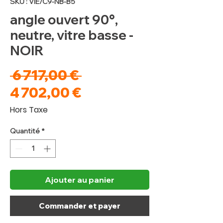
SKU : VIE/C9-NB-B5
angle ouvert 90°,
neutre, vitre basse -
NOIR
Prix
 6 717,00 € 
original
Prix
4 702,00 €
promotionnel
Hors Taxe
Quantité
*
Ajouter au panier
Commander et payer