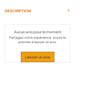
DESCRIPTION
(L x P x H) mm
353 x 325 x 65
Poids Brut (kg)
1
Aucun avis pour le moment
Partagez votre expérience, soyez le
premier à laisser un avis.
Laisser un avis