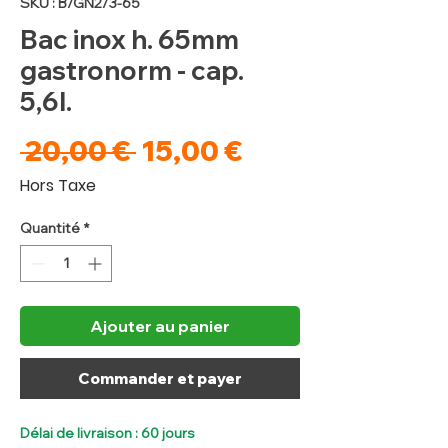
SKU : B/GN2/3-65
Bac inox h. 65mm
gastronorm - cap.
5,6l.
Prix
Prix
 20,00 € 
15,00 €
original
promotionnel
Hors Taxe
Quantité
*
Ajouter au panier
Commander et payer
Délai de livraison : 60 jours