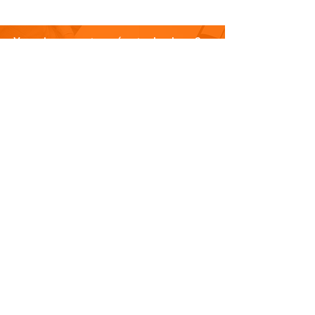
Vous n'avez pas trouvé votre bonheur ?
N'hésitez pas à nous contacter
Nous contacter
PLAN DU SITE
Visitez notre blog
Produits
À propos de nous
Nouveauté
Contact
INFORMATIONS
Politique de confidentialité
Do Not Sell My Personal Information