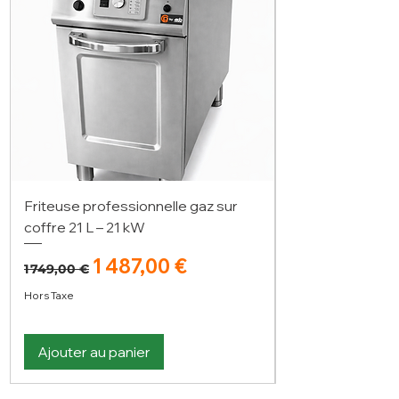
Friteuse professionnelle gaz sur
coffre 21 L – 21 kW
Prix original
Prix promotionnel
1 487,00 €
1 749,00 €
Hors Taxe
Ajouter au panier