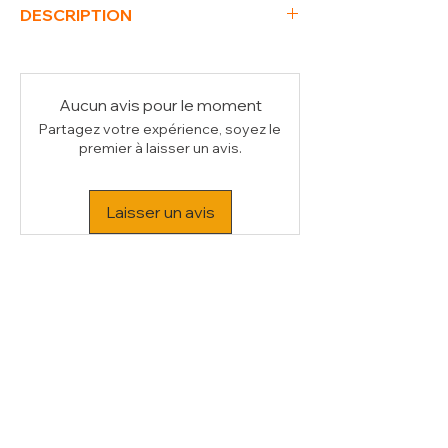
DESCRIPTION
(L x P x H) mm
305 x 322 x 180
Poids Brut (kg)
1
Volume (m³)
0.01
Aucun avis pour le moment
Partagez votre expérience, soyez le
premier à laisser un avis.
Laisser un avis