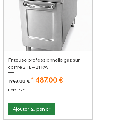
Friteuse professionnelle gaz sur
coffre 21 L – 21 kW
Prix original
Prix promotionnel
1 487,00 €
1 749,00 €
Hors Taxe
Ajouter au panier