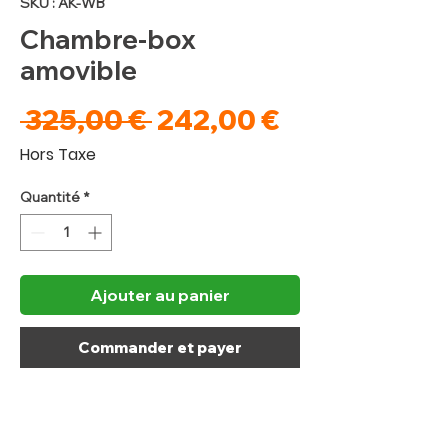
SKU : AK-WB
Chambre-box
amovible
Prix
Prix
 325,00 € 
242,00 €
original
promotionne
Hors Taxe
Quantité
*
Ajouter au panier
Commander et payer