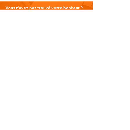
Vous n'avez pas trouvé votre bonheur ?
N'hésitez pas à nous contacter
Nous contacter
PLAN DU SITE
Visitez notre blog
Produits
À propos de nous
Nouveauté
Contact
INFORMATIONS
Politique de confidentialité
Do Not Sell My Personal Information
Conditions générales de vente