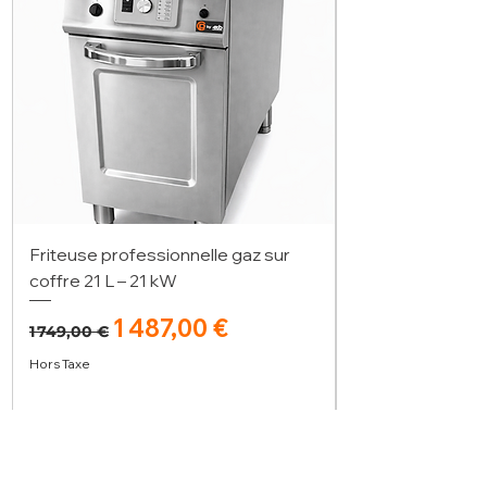
Friteuse professionnelle gaz sur
coffre 21 L – 21 kW
Prix original
Prix promotionnel
1 487,00 €
1 749,00 €
Hors Taxe
Ajouter au panier