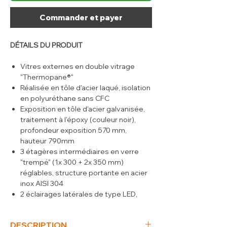
Commander et payer
DÉTAILS DU PRODUIT
Vitres externes en double vitrage
"Thermopane®"
Réalisée en tôle d'acier laqué, isolation
en polyuréthane sans CFC
Exposition en tôle d'acier galvanisée,
traitement à l'époxy (couleur noir),
profondeur exposition 570 mm,
hauteur 790mm
3 étagères intermédiaires en verre
"trempé" (1x 300 + 2x 350 mm)
réglables, structure portante en acier
inox AISI 304
2 éclairages latérales de type LED,
avec interrupteur
Côté service 2 portes coulissantes
DESCRIPTION
double vitrage "Thermopane®", joints