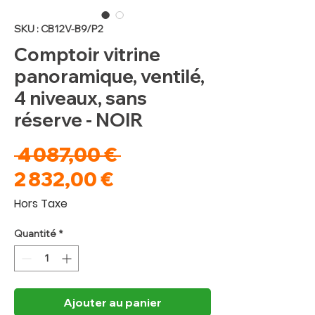
SKU : CB12V-B9/P2
Comptoir vitrine
panoramique, ventilé,
4 niveaux, sans
réserve - NOIR
Prix
 4 087,00 € 
Prix
original
2 832,00 €
promotionnel
Hors Taxe
Quantité
*
Ajouter au panier