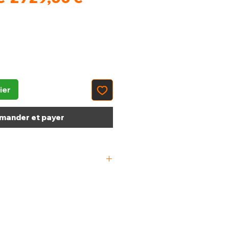
original
promotionnel
ier
ander et payer
x 700 x 880/900(+85)