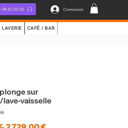
 38 42 00 26
Connexion
LAVERIE
CAFÉ / BAR
plonge sur
lave-vaisselle
/6
Prix
Prix
€ 
2 729,00 €