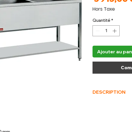
Hors Taxe
Quantité
*
Ajouter au pan
Comm
DESCRIPTION
(L x P x H) mm
1600 
00 mm