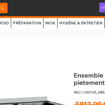
06
ROID
PRÉPARATION
INOX
HYGIÈNE & ENTRETIEN
Ensemble 
pietement/
SKU : L1621VS_D86
 3 913,00 