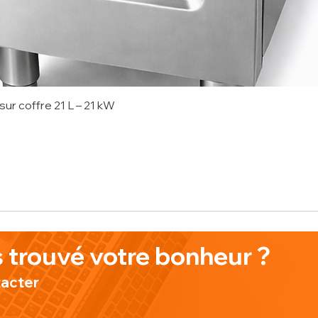
sur coffre 21 L – 21 kW
onnel
 trouvé votre bonheur ?
tacter