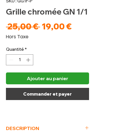
SKU : GG1F-P
Grille chromée GN 1/1
Prix
Prix
 25,00 € 
19,00 €
original
promotionnel
Hors Taxe
Quantité
*
Ajouter au panier
Commander et payer
DESCRIPTION