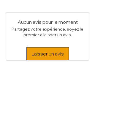
(L x P) mm
530 x 325
Poids Brut (kg)
1
Volume (m³)
0.03
Aucun avis pour le moment
Partagez votre expérience, soyez le
premier à laisser un avis.
Laisser un avis