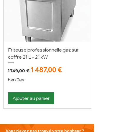
Friteuse professionnelle gaz sur
coffre 21 L – 21 kW
Prix original
Prix promotionnel
1 487,00 €
1 749,00 €
Hors Taxe
Ajouter au panier
Vous n'avez pas trouvé votre bonheur ?