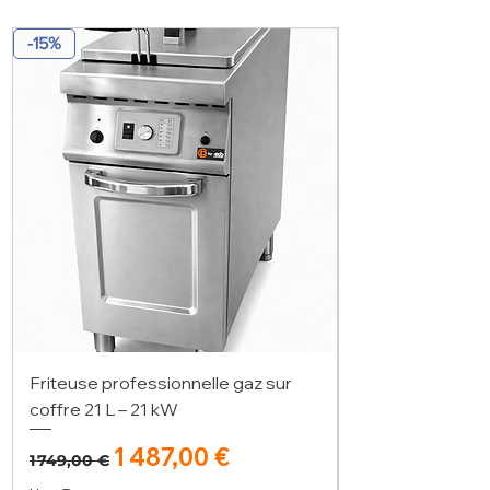
-15%
Friteuse professionnelle gaz sur
coffre 21 L – 21 kW
Prix original
Prix promotionnel
1 487,00 €
1 749,00 €