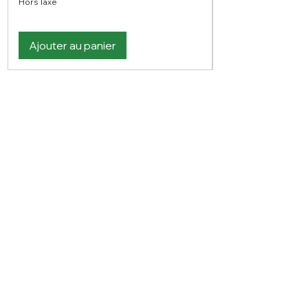
Hors Taxe
Ajouter au panier
Vous n'avez pas trouvé votre bonheur ?
N'hésitez pas à nous contacter
Nous contacter
PLAN DU SITE
Visitez notre blog
Produits
À propos de nous
Nouveauté
Contact