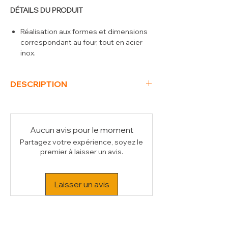
DÉTAILS DU PRODUIT
Réalisation aux formes et dimensions
correspondant au four, tout en acier
inox.
DESCRIPTION
(L x P x H) mm
1573 x 1831 x 540
Poids Brut (kg)
80
Volume (m³)
1
Aucun avis pour le moment
Partagez votre expérience, soyez le
premier à laisser un avis.
Laisser un avis