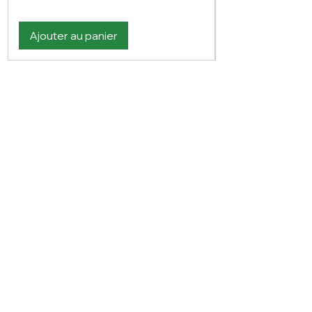
Ajouter au panier
Vous n'avez pas trouvé votre bonheur ?
N'hésitez pas à nous contacter
Nous contacter
PLAN DU SITE
Visitez notre blog
Produits
À propos de nous
Nouveauté
Contact