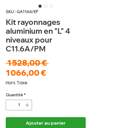
SKU : GA1164/EF
Kit rayonnages
aluminium en "L" 4
niveaux pour
C11.6A/PM
Prix
 1 528,00 € 
Prix
original
1 066,00 €
promotionnel
Hors Taxe
Quantité
*
Ajouter au panier