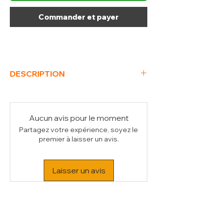
Commander et payer
DESCRIPTION
(L x P x H) mm
2635 x 2052 x 1750
Poids Brut (kg)
80
Volume (m³)
0.61
Aucun avis pour le moment
Partagez votre expérience, soyez le
premier à laisser un avis.
Laisser un avis