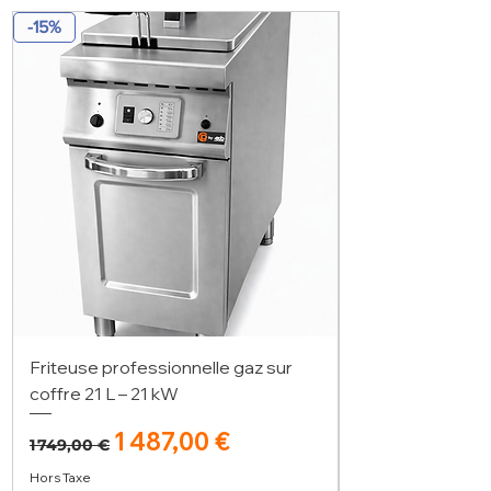
-15%
Friteuse professionnelle gaz sur
coffre 21 L – 21 kW
Prix original
Prix promotionnel
1 487,00 €
1 749,00 €
Hors Taxe