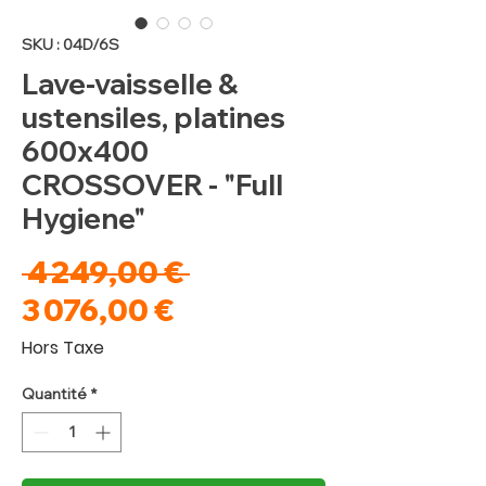
SKU : 04D/6S
Lave-vaisselle &
ustensiles, platines
600x400
CROSSOVER - "Full
Hygiene"
Prix
 4 249,00 € 
Prix
original
3 076,00 €
promotionnel
Hors Taxe
Quantité
*