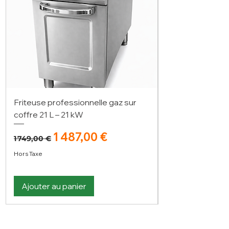
Friteuse professionnelle gaz sur
coffre 21 L – 21 kW
Prix original
Prix promotionnel
1 487,00 €
1 749,00 €
Hors Taxe
Ajouter au panier