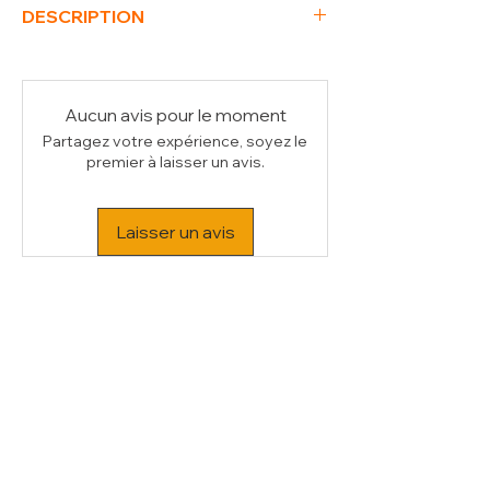
DESCRIPTION
Poids Brut (kg)
1
Volume (m³)
0.01
Aucun avis pour le moment
Partagez votre expérience, soyez le
premier à laisser un avis.
Laisser un avis