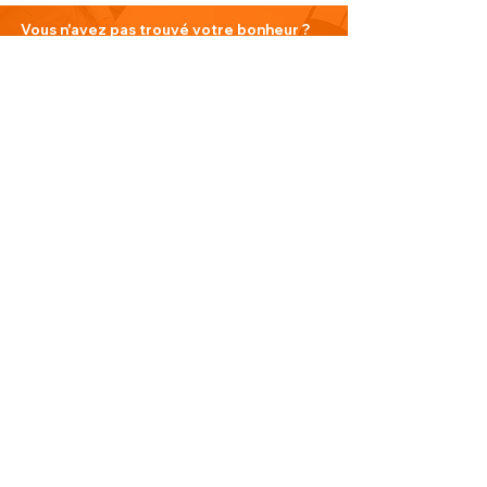
Vous n'avez pas trouvé votre bonheur ?
N'hésitez pas à nous contacter
Nous contacter
PLAN DU SITE
Visitez notre blog
Produits
À propos de nous
Nouveauté
Contact
INFORMATIONS
Politique de confidentialité
Do Not Sell My Personal Information
Conditions générales de vente