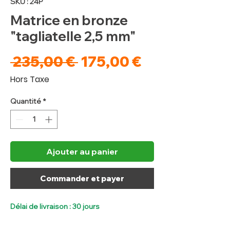
SKU : 24P
Matrice en bronze
"tagliatelle 2,5 mm"
Prix
Prix
 235,00 € 
175,00 €
original
promotionne
Hors Taxe
Quantité
*
Ajouter au panier
Commander et payer
Délai de livraison : 30 jours