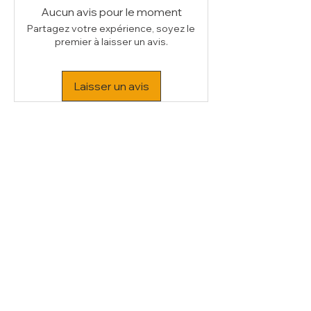
Voltage
230/1N 50HZ
Nettoyage du filtre d'aération aisé
Aucun avis pour le moment
Poids Brut (kg)
35
Dimensions internes : 370x370xh190
Partagez votre expérience, soyez le
Volume (m³)
0.19
mm
premier à laisser un avis.
Contenu 26 litres
Appareils superposables
Réalisation intérieur et extérieur en
Laisser un avis
acier inox