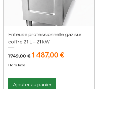
Friteuse professionnelle gaz sur
coffre 21 L – 21 kW
Prix original
Prix promotionnel
1 487,00 €
1 749,00 €
Hors Taxe
Ajouter au panier
Vous n'avez pas trouvé votre bonheur ?
N'hésitez pas à nous contacter
Nous contacter