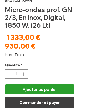
SKU : CM1929/N
Micro-ondes prof. GN
2/3, En inox, Digital,
1850 W. (26 Lt)
Prix
 1 333,00 € 
Prix
original
930,00 €
promotionnel
Hors Taxe
Quantité
*
Ajouter au panier
Commander et payer