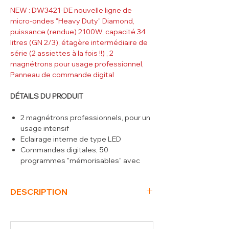
NEW : DW3421-DE nouvelle ligne de
micro-ondes "Heavy Duty" Diamond,
puissance (rendue) 2100W, capacité 34
litres (GN 2/3), étagère intermédiaire de
série (2 assiettes à la fois !!) , 2
magnétrons pour usage professionnel,
Panneau de commande digital
DÉTAILS DU PRODUIT
2 magnétrons professionnels, pour un
usage intensif
Eclairage interne de type LED
Commandes digitales, 50
programmes "mémorisables" avec
dispositif autodiagnostic, 5 niveaux de
puissance
DESCRIPTION
Touche préprogrammé pour utilisation
pendant 20 secondes (à la plus haute
(L x P x H) mm
464 x 557 x 368
puissance)
kW
3.2
Puissance de sortie (rendue) 1850 W