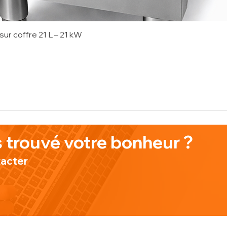
sur coffre 21 L – 21 kW
onnel
 trouvé votre bonheur ?
tacter