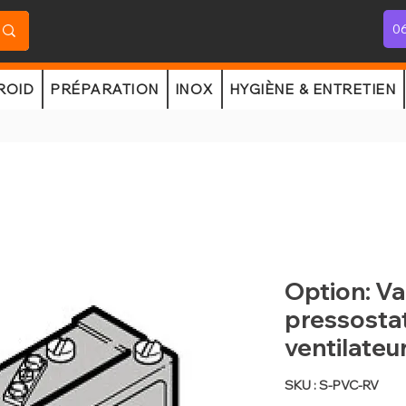
06
ROID
PRÉPARATION
INOX
HYGIÈNE & ENTRETIEN
Option: Va
pressostat
ventilateu
SKU : S-PVC-RV