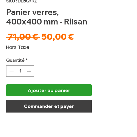
SKU : DLBQ/RZ
Panier verres,
400x400 mm - Rilsan
Prix
Prix
 71,00 € 
50,00 €
original
promotionnel
Hors Taxe
Quantité
*
Ajouter au panier
Commander et payer