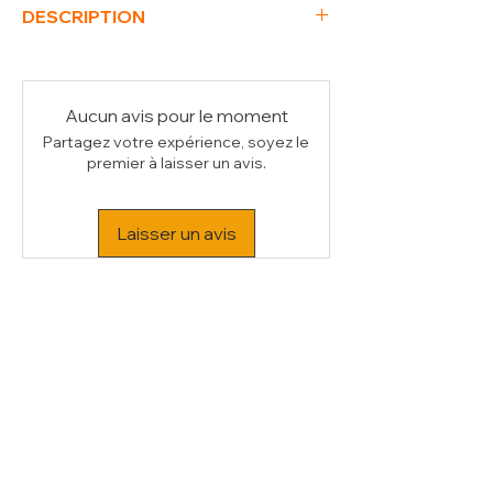
DESCRIPTION
(L x P x H) mm
400 x 400 x 150
Poids Brut (kg)
1
Volume (m³)
0.02
Aucun avis pour le moment
Partagez votre expérience, soyez le
premier à laisser un avis.
Laisser un avis