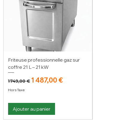
Friteuse professionnelle gaz sur
coffre 21 L – 21 kW
Prix original
Prix promotionnel
1 487,00 €
1 749,00 €
Hors Taxe
Ajouter au panier