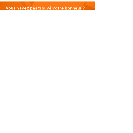
Vous n'avez pas trouvé votre bonheur ?
N'hésitez pas à nous contacter
Nous contacter
PLAN DU SITE
Visitez notre blog
Produits
À propos de nous
Nouveauté
Contact
INFORMATIONS
Politique de confidentialité
Do Not Sell My Personal Information
Conditions générales de vente