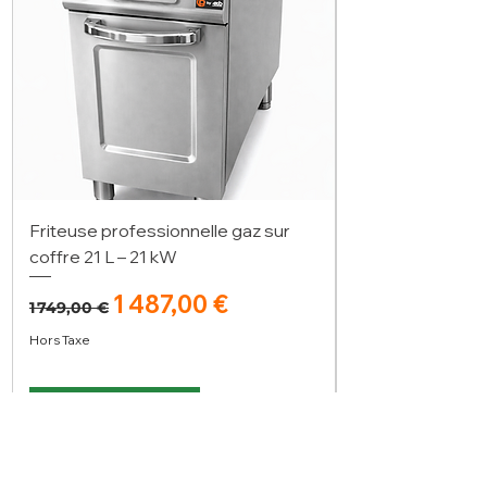
Friteuse professionnelle gaz sur
coffre 21 L – 21 kW
Prix original
Prix promotionnel
1 487,00 €
1 749,00 €
Hors Taxe
Ajouter au panier