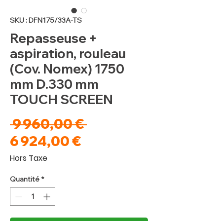
SKU : DFN175/33A-TS
Repasseuse +
aspiration, rouleau
(Cov. Nomex) 1750
mm D.330 mm
TOUCH SCREEN
Prix
 9 960,00 € 
Prix
original
6 924,00 €
promotionnel
Hors Taxe
Quantité
*