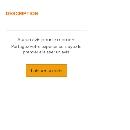
DESCRIPTION
(L x P) mm
100 x 240
Volume (m³)
0.01
Aucun avis pour le moment
Partagez votre expérience, soyez le
premier à laisser un avis.
Laisser un avis