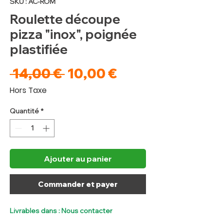
SKU : AC-ROM
Roulette découpe
pizza "inox", poignée
plastifiée
Prix
Prix
 14,00 € 
10,00 €
original
promotionnel
Hors Taxe
Quantité
*
Ajouter au panier
Commander et payer
Livrables dans : Nous contacter