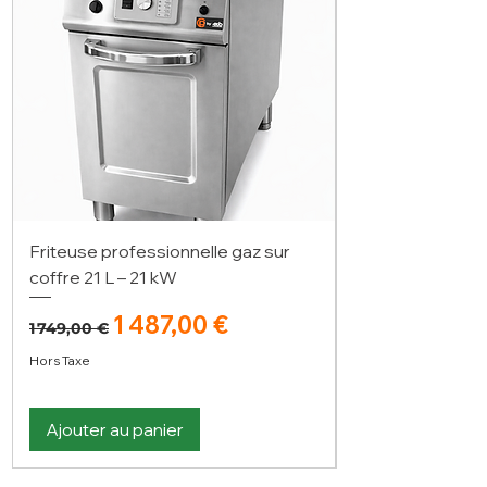
Friteuse professionnelle gaz sur
coffre 21 L – 21 kW
Prix original
Prix promotionnel
1 487,00 €
1 749,00 €
Hors Taxe
Ajouter au panier