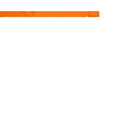
Vous n'avez pas trouvé votre bonheur ?
N'hésitez pas à nous contacter
Nous contacter
PLAN DU SITE
Visitez notre blog
Produits
À propos de nous
Nouveauté
Contact
INFORMATIONS
Politique de confidentialité
Do Not Sell My Personal Information