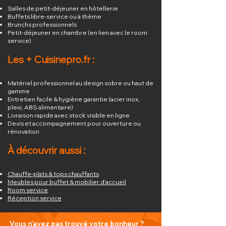
Salles de petit-déjeuner en hôtellerie
Buffets libre-service ou à thème
Brunchs professionnels
Petit-déjeuner en chambre (en lien avec le room
service)
Les + Cuisinepro.fr :
Matériel professionnel au design sobre ou haut de
gamme
Entretien facile & hygiène garantie (acier inox,
plexi, ABS alimentaire)
Livraison rapide avec stock visible en ligne
Devis et accompagnement pour ouverture ou
rénovation
À découvrir aussi :
Chauffe-plats & tops chauffants
Meubles pour buffet & mobilier d’accueil
Room service
Réception service
Vous n'avez pas trouvé votre bonheur ?