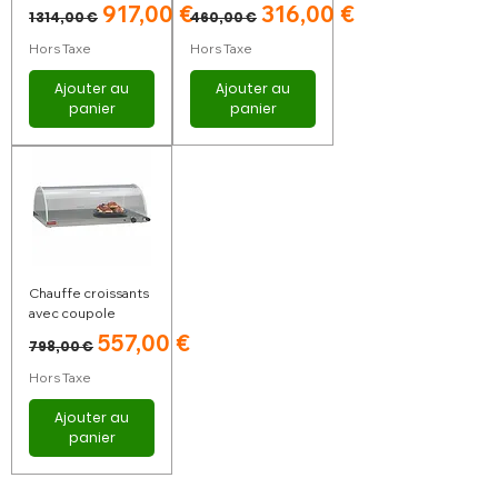
Prix original
Prix promotionnel
Prix original
Prix promotionnel
917,00 €
316,00 €
1 314,00 €
460,00 €
Hors Taxe
Hors Taxe
Ajouter au
Ajouter au
panier
panier
Chauffe croissants
avec coupole
Prix original
Prix promotionnel
557,00 €
798,00 €
Hors Taxe
Ajouter au
panier