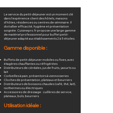
Le service du petit-déjeuner est un moment clé
dans l’expérience client des hôtels, maisons
d’hôtes, résidences ou centres de séminaire. Il
doit allier efficacité, hygiène et présentation
soignée. Cuisinepro.fr propose une large gamme
de matériel professionnel pour buffet petit-
déjeuner adapté aux établissements 2 à 5 étoiles.
Gamme disponible :
Buffets de petit-déjeuner mobiles ou fixes, avec
étagères chauffantes ou réfrigérées
Distributeurs de céréales, jus de fruits, yaourts ou
lait
Corbeilles à pain, présentoirs à viennoiseries
Cloches de présentation, plateaux et beurriers
Distributeurs de boissons chaudes (café, thé, lait),
isothermes ou électriques
Accessoires de dressage : cuillères de service,
plateaux, bols, beurriers
Utilisation idéale :