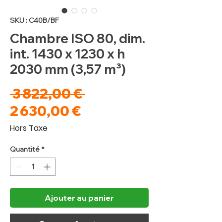
SKU : C40B/BF
Chambre ISO 80, dim.
int. 1430 x 1230 x h
2030 mm (3,57 m³)
Prix
 3 822,00 € 
Prix
original
2 630,00 €
promotionnel
Hors Taxe
Quantité
*
Ajouter au panier