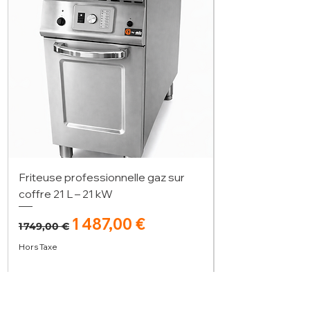
Friteuse professionnelle gaz sur
coffre 21 L – 21 kW
Prix original
Prix promotionnel
1 487,00 €
1 749,00 €
Hors Taxe
Ajouter au panier