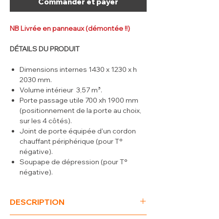
Commander et payer
NB Livrée en panneaux (démontée !!)
DÉTAILS DU PRODUIT
Dimensions internes 1430 x 1230 x h
2030 mm.
Volume intérieur 3,57 m³.
Porte passage utile 700 xh 1900 mm
(positionnement de la porte au choix,
sur les 4 côtés).
Joint de porte équipée d'un cordon
chauffant périphérique (pour T°
négative).
Soupape de dépression (pour T°
négative).
Chambre polyvalente pour
température positive ou négative,
DESCRIPTION
épaisseur des parois, sol et plafond de
80 mm, modulation aves panneaux de