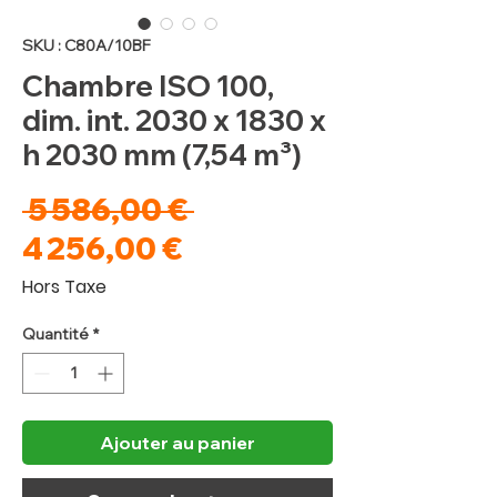
SKU : C80A/10BF
Chambre ISO 100,
dim. int. 2030 x 1830 x
h 2030 mm (7,54 m³)
Prix
 5 586,00 € 
Prix
original
4 256,00 €
promotionnel
Hors Taxe
Quantité
*
Ajouter au panier