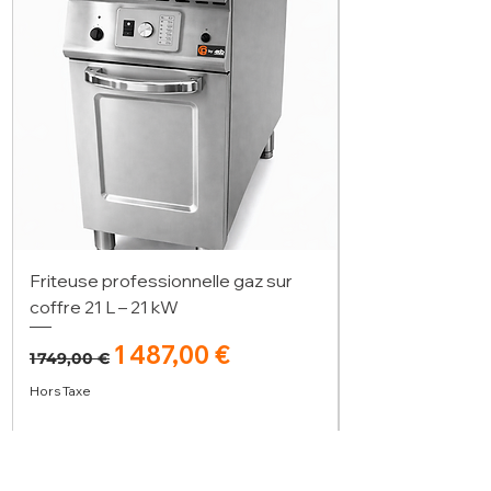
Friteuse professionnelle gaz sur
coffre 21 L – 21 kW
Prix original
Prix promotionnel
1 487,00 €
1 749,00 €
Hors Taxe
Ajouter au panier