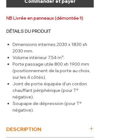
Commander et payer
NB Livrée en panneaux (démontée !!)
DÉTAILS DU PRODUIT
Dimensions internes 2030 x 1830 xh
2030 mm.
Volume intérieur 7,54 m³.
Porte passage utile 800 xh 1900 mm
(positionnement de la porte au choix,
sur les 4 côtés).
Joint de porte équipée d'un cordon
chauffant périphérique (pour T°
négative).
Soupape de dépression (pour T°
négative).
Chambre polyvalente pour
température positive ou négative,
DESCRIPTION
épaisseur des parois, sol et plafond de
100 mm, modulation aves panneaux