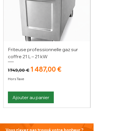
Friteuse professionnelle gaz sur
coffre 21 L – 21 kW
Prix original
Prix promotionnel
1 487,00 €
1 749,00 €
Hors Taxe
Ajouter au panier
Vous n'avez pas trouvé votre bonheur ?