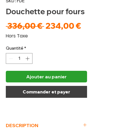
SKU : FDE
Douchette pour fours
Prix
Prix
 336,00 € 
234,00 €
original
promotionne
Hors Taxe
Quantité
*
Ajouter au panier
Commander et payer
DESCRIPTION