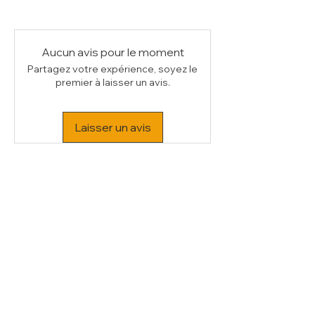
(L x P x H) mm
200 x 300 x 100
Poids Brut (kg)
1
Volume (m³)
0.02
Aucun avis pour le moment
Partagez votre expérience, soyez le
premier à laisser un avis.
Laisser un avis