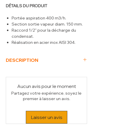
DÉTAILS DU PRODUIT
Portée aspiration 400 m3/h.
Section sortie vapeur diam. 150 mm.
Raccord 1/2" pour la décharge du
condensat.
Réalisation en acier inox AISI 304.
DESCRIPTION
(L x P x H) mm
708 x 612 x 275
kW
0.15
Voltage
230/1N 50HZ
Aucun avis pour le moment
Poids Brut (kg)
65
Partagez votre expérience, soyez le
Volume (m³)
0.2
premier à laisser un avis.
Laisser un avis