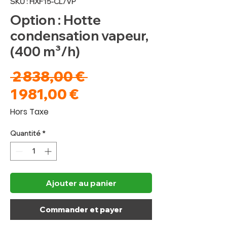
SKU : HXF15-CL/VP
Option : Hotte
condensation vapeur,
(400 m³/h)
Prix
 2 838,00 € 
Prix
original
1 981,00 €
promotionnel
Hors Taxe
Quantité
*
Ajouter au panier
Commander et payer