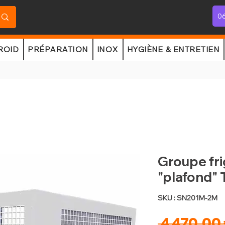
06
ROID
PRÉPARATION
INOX
HYGIÈNE & ENTRETIEN
Groupe fri
"plafond" 
SKU : SN201M-2M
 4 470,00 