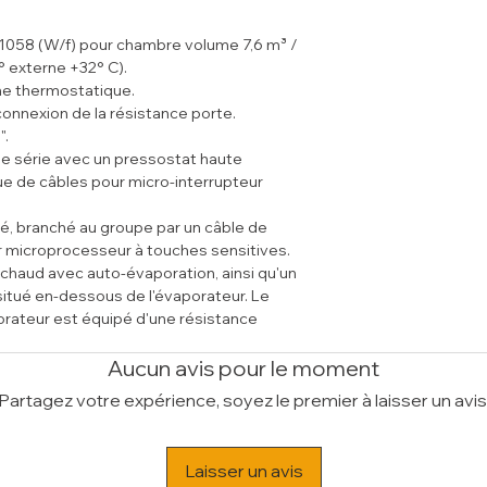
Volume (m³)
0.55
- Option : Câble co
fonctionnement ne pe
(15M) (S-CPS-15R)
cas contraire, prévo
 1058 (W/f) pour chambre volume 7,6 m³ /
- Option : Monitor d
compresseur (S-PR-R
T° externe +32° C).
- Option : Pressosta
ventilateur du conde
ne thermostatique.
(S-PVC-R)
tableau électrique c
connexion de la résistance porte.
- Option : Variateur 
température de fonct
".
pour ventialteur du
à -5°C. Placé à l’exté
de série avec un pressostat haute
- Option : Tableau él
des intempéries.
ue de câbles pour micro-interrupteur
- Option : Préchauf
R)
PLUS:
 branché au groupe par un câble de
Groupe "Extra-Plat
r microprocesseur à touches sensitives.
Panneaux aiséme
chaud avec auto-évaporation, ainsi qu'un
facile en cas d'in
situé en-dessous de l'évaporateur. Le
Tous les groupes 
orateur est équipé d'une résistance
pressostat haute 
ace.
sont dotés d'une
matique 5 (40°C Température - 40%
Aucun avis pour le moment
Partagez votre expérience, soyez le premier à laisser un avis
 avec micro-interrupteur pour porte.
Laisser un avis