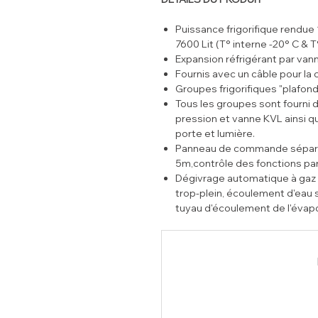
Puissance frigorifique rendue
7600 Lit (T° interne -20° C & 
Expansion réfrigérant par van
Fournis avec un câble pour la 
Groupes frigorifiques "plafond
Tous les groupes sont fourni 
pression et vanne KVL ainsi q
porte et lumière.
Panneau de commande séparé,
5m,contrôle des fonctions pa
Dégivrage automatique à gaz 
trop-plein, écoulement d'eau 
tuyau d'écoulement de l'évap
évitant toute formation de gl
Groupe certifié en classe cli
Humidité).
Gaz réfrigérant R452a.
Hublot lumières livré de série