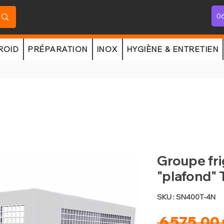
06
ROID
PRÉPARATION
INOX
HYGIÈNE & ENTRETIEN
Groupe fri
"plafond" 
SKU : SN400T-4N
 6 575,00 