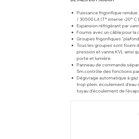
Puissance frigorifique rendu
/ 30500 Lit (T° interne -20° C
Expansion réfrigérant par van
Fournis avec un câble pour la 
Groupes frigorifiques "plafond
Tous les groupes sont fourni 
pression et vanne KVL ainsi q
porte et lumière.
Panneau de commande séparé,
5m,contrôle des fonctions pa
Dégivrage automatique à gaz 
trop-plein, écoulement d'eau 
tuyau d'écoulement de l'évap
évitant toute formation de gl
Groupe certifié en classe cli
Humidité).
Gaz réfrigérant R452a.
Hublot lumières livré de série