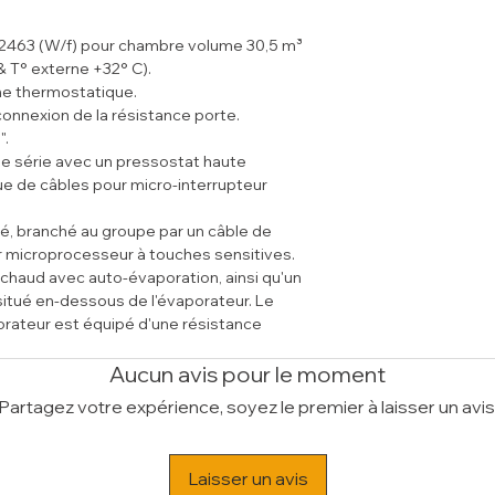
Volume (m³)
1.06
- Option : Câble co
fonctionnement ne pe
(15M) (S-CPS-15R)
cas contraire, prévo
e 2463 (W/f) pour chambre volume 30,5 m³
- Option : Monitor d
compresseur (S-PR-R
 & T° externe +32° C).
- Option : Pressosta
ventilateur du conde
ne thermostatique.
(S-PVC-R)
tableau électrique c
connexion de la résistance porte.
- Option : Variateur 
température de fonct
".
pour ventialteur du
à -5°C. Placé à l’exté
de série avec un pressostat haute
- Option : Tableau él
des intempéries.
ue de câbles pour micro-interrupteur
- Option : Préchauf
R)
PLUS:
 branché au groupe par un câble de
Groupe "Extra-Plat
r microprocesseur à touches sensitives.
Panneaux aiséme
chaud avec auto-évaporation, ainsi qu'un
facile en cas d'in
situé en-dessous de l'évaporateur. Le
Tous les groupes 
orateur est équipé d'une résistance
pressostat haute 
ace.
sont dotés d'une
matique 5 (40°C Température - 40%
Aucun avis pour le moment
Partagez votre expérience, soyez le premier à laisser un avis
 avec micro-interrupteur pour porte.
Laisser un avis