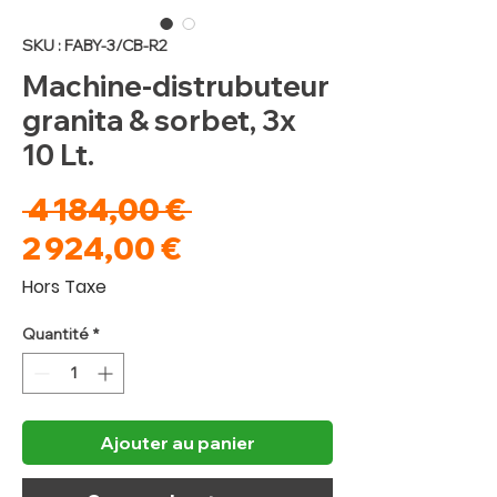
SKU : FABY-3/CB-R2
Machine-distrubuteur
granita & sorbet, 3x
10 Lt.
Prix
 4 184,00 € 
Prix
original
2 924,00 €
promotionnel
Hors Taxe
Quantité
*
Ajouter au panier