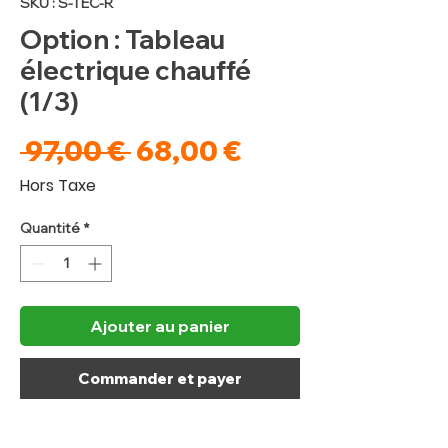
SKU : S-TEC-R
Option : Tableau
électrique chauffé
(1/3)
Prix
Prix
 97,00 € 
68,00 €
original
promotionnel
Hors Taxe
Quantité
*
Ajouter au panier
Commander et payer