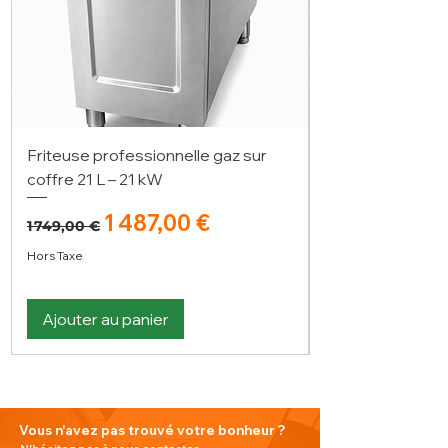
Friteuse professionnelle gaz sur
coffre 21 L – 21 kW
Prix original
Prix promotionnel
1 487,00 €
1 749,00 €
Hors Taxe
Ajouter au panier
Vous n'avez pas trouvé votre bonheur ?