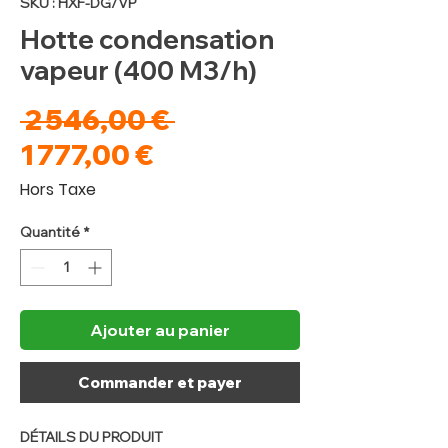
SKU : HXF-DG/VP
Hotte condensation
vapeur (400 M3/h)
Prix
 2 546,00 € 
Prix
original
1 777,00 €
promotionnel
Hors Taxe
Quantité
*
Ajouter au panier
Commander et payer
DÉTAILS DU PRODUIT