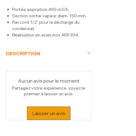
Portée aspiration 400 m3/h.
Section sortie vapeur diam. 150 mm.
Raccord 1/2" pour la décharge du
condensat.
Réalisation en acier inox AISI 304.
DESCRIPTION
(L x P x H) mm
798 x 611 x 275
kW
0.7
Voltage
230/1N 50HZ
Aucun avis pour le moment
Poids Brut (kg)
40
Partagez votre expérience, soyez le
Volume (m³)
0.15
premier à laisser un avis.
Laisser un avis