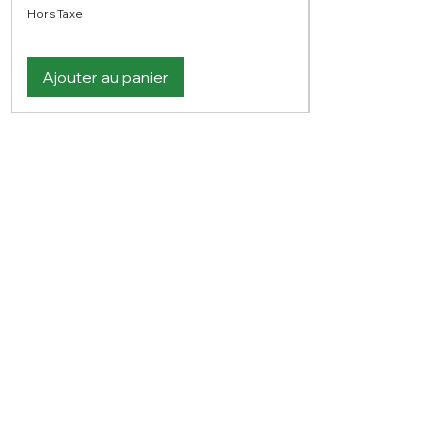
Hors Taxe
Ajouter au panier
Vous n'avez pas trouvé votre bonheur ?
N'hésitez pas à nous contacter
Nous contacter
PLAN DU SITE
Visitez notre blog
Produits
À propos de nous
Nouveauté
Contact