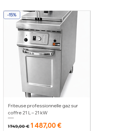
-15%
Friteuse professionnelle gaz sur
coffre 21 L – 21 kW
Prix original
Prix promotionnel
1 487,00 €
1 749,00 €